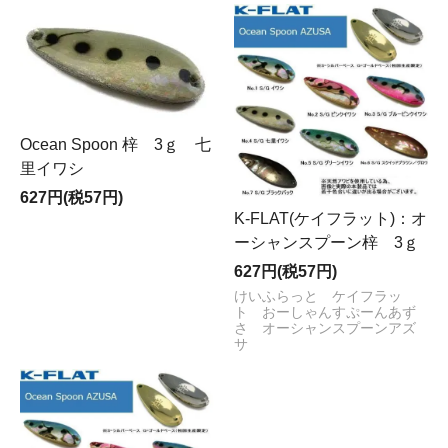
Ocean Spoon 梓 3ｇ 七
里イワシ
627円(税57円)
K-FLAT(ケイフラット)：オ
ーシャンスプーン梓 3ｇ
627円(税57円)
けいふらっと ケイフラッ
ト おーしゃんすぷーんあず
さ オーシャンスプーンアズ
サ