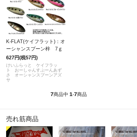
K-FLAT(ケイフラット)：オ
ーシャンスプーン梓 7ｇ
627円(税57円)
けいふらっと ケイフラッ
ト おーしゃんすぷーんあず
さ オーシャンスプーンアズ
サ
7
1
7
商品中
-
商品
売れ筋商品