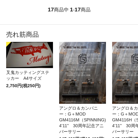
17
1
17
商品中
-
商品
売れ筋商品
叉鬼カッティングステ
ッカー A4サイズ
2,750円(税250円)
アングロ＆カンパニ
アングロ＆カ
ー：G＋MOD
ー：G＋MOD
GM4116M（SPINNING)
GM4116H（S
4'11" 30周年記念アニ
4'11" 30
バーサリー
バーサリー