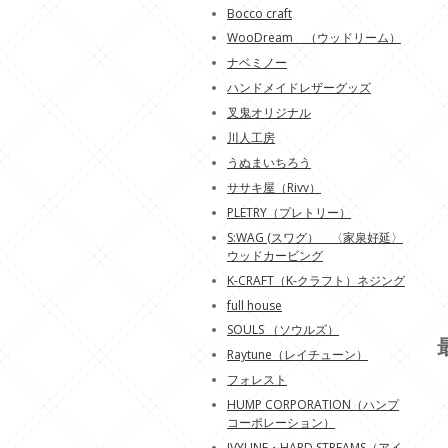
Bocco craft
WooDream （ウッドリーム）
ナベミノー
ハンドメイドレザーグッズ
叉鬼オリジナル
川人工房
うぬまいちろう
ササキ屋（Rivv）
PLETRY（プレトリー）
S:WAG (スワグ） 〈家泉好延〉
ウッドカービング
K-CRAFT（K-クラフト）ネジング
full house
SOULS （ソウルズ）
Raytune（レイチューン）
フォレスト
HUMP CORPORATION（ハンプ
コーポレーション）
IVYLINE・HARD STREAMS（アイ