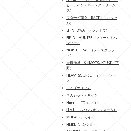
ビーライン・ハードストリーム
ス）
ワタナベ商会 BACELL（バッセ
ル）
SHINTOWA （シントワ）
FIELD HUNTER（フィールドハ
ンター）
NORTH CRAFT（ノースクラフ
ト）
大橋漁具 SHIMOTSUKEUKE（下
野）
HEAVY SOURCE （ヘビーソー
ス）
ワイズカスタム
スカジットデザイン
Huerco（フエルコ）
H.A.L （ハルシオンシステム）
MUKAI（ムカイ）
HMKL（ハンクル）