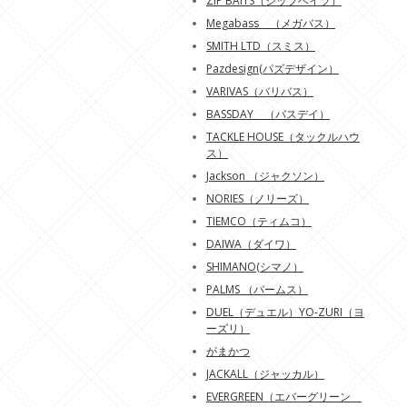
ZIP BAITS（ジップベイツ）
Megabass （メガバス）
SMITH LTD（スミス）
Pazdesign(パズデザイン）
VARIVAS（バリバス）
BASSDAY （バスデイ）
TACKLE HOUSE（タックルハウ
ス）
Jackson （ジャクソン）
NORIES（ノリーズ）
TIEMCO（ティムコ）
DAIWA（ダイワ）
SHIMANO(シマノ）
PALMS （パームス）
DUEL（デュエル）YO-ZURI（ヨ
ーズリ）
がまかつ
JACKALL（ジャッカル）
EVERGREEN（エバーグリーン