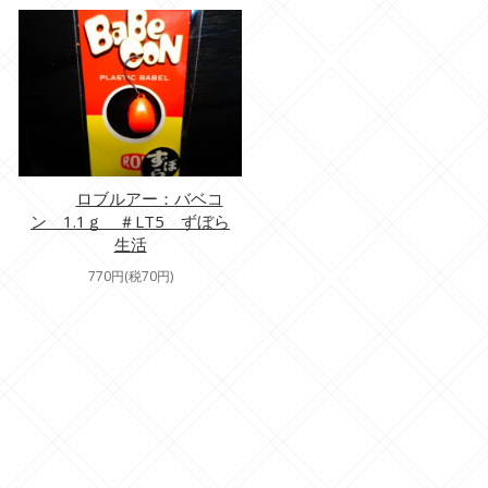
ロブルアー：バベコ
ン 1.1ｇ ＃LT5 ずぼら
生活
770円(税70円)