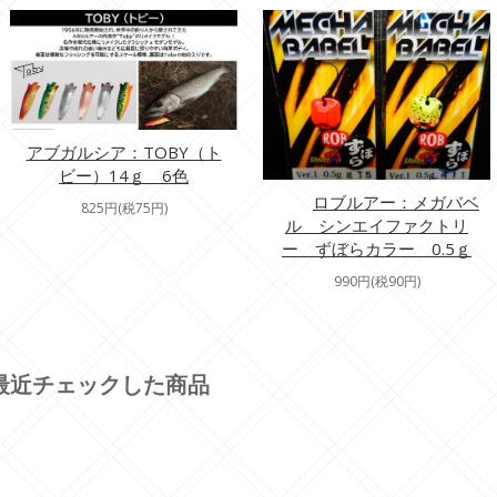
アブガルシア：TOBY（ト
ビー）14ｇ 6色
ロブルアー：メガバベ
825円(税75円)
ル シンエイファクトリ
ー ずぼらカラー 0.5ｇ
990円(税90円)
最近チェックした商品