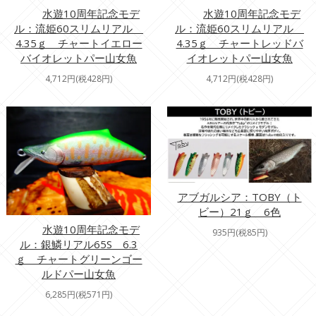
水遊10周年記念モデ
水遊10周年記念モデ
ル：流姫60スリムリアル
ル：流姫60スリムリアル
4.35ｇ チャートイエロー
4.35ｇ チャートレッドバ
バイオレットパー山女魚
イオレットパー山女魚
4,712円(税428円)
4,712円(税428円)
アブガルシア：TOBY（ト
ビー）21ｇ 6色
水遊10周年記念モデ
935円(税85円)
ル：銀鱗リアル65S 6.3
ｇ チャートグリーンゴー
ルドパー山女魚
6,285円(税571円)