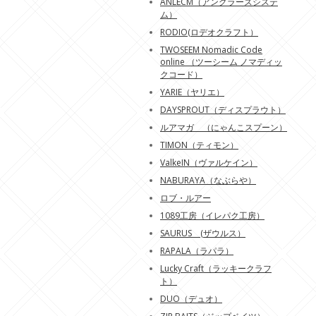
ANLECM（アングラーズシステ
ム）
RODIO(ロデオクラフト）
TWOSEEM Nomadic Code
online （ツーシーム ノマディッ
クコード）
YARIE（ヤリエ）
DAYSPROUT（ディスプラウト）
ルアマガ （にゃんこスプーン）
TIMON（ティモン）
ValkeIN（ヴァルケイン）
NABURAYA（なぶらや）
ロブ・ルアー
1089工房（イレパク工房）
SAURUS (ザウルス）
RAPALA（ラパラ）
Lucky Craft（ラッキークラフ
ト）
DUO（デュオ）