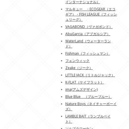
インターナショナル）
マルキュー ・ECOGEAR（エコ
ギア）・FISH LEAGUE（フィッシ
ュリーグ）
VAGABOND（ヴァガボンド）
AbuGarcia（アブガルシア）
WaterLand（ウォーターラン
ド）
Fishman（フィッシュマン）
フェンウィック
Zeake（ジーク）
LITTLE JACK（リトルジャック）
K-FLAT（ケイフラット）
ima(アムズデザイン)
Blue Blue （ブルーブルー）
Nature Boys（ネイチャーボーイ
ズ）
LAMBLE BAIT（ランブルベイ
ト）
ソルブクローケン