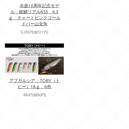
水遊10周年記念モデ
ル：銀鱗リアル65S 6.3
ｇ チャートピンクゴール
ドパー山女魚
6,285円(税571円)
アブガルシア：TOBY（ト
ビー）18ｇ 6色
880円(税80円)