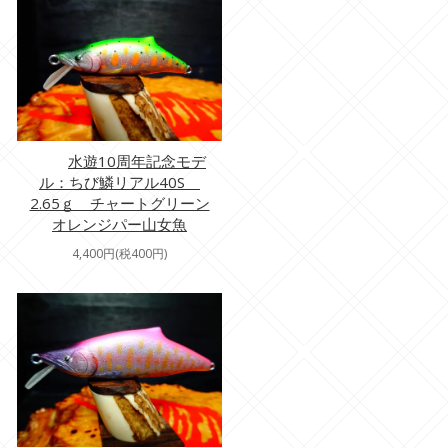
水遊10周年記念モデ
ル：ちび鱗リアル40S
2.65ｇ チャートグリーン
オレンジパー山女魚
4,400円(税400円)