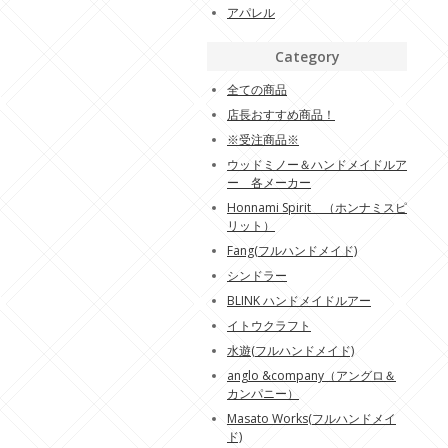
アパレル
Category
全ての商品
店長おすすめ商品！
※受注商品※
ウッドミノー＆ハンドメイドルア
ー 各メーカー
Honnami Spirit （ホンナミスピ
リット）
Fang(フルハンドメイド)
シンドラー
BLINK ハンドメイドルアー
イトウクラフト
水遊(フルハンドメイド)
anglo &company（アングロ＆
カンパニー）
Masato Works(フルハンドメイ
ド)