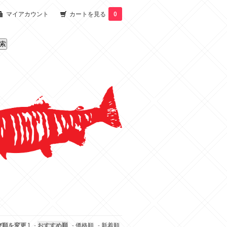
マイアカウント
カートを見る
0
び順を変更 ]
-
おすすめ順
-
価格順
-
新着順