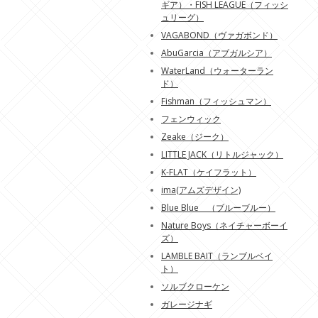
ギア）・FISH LEAGUE（フィッシ
ュリーグ）
VAGABOND（ヴァガボンド）
AbuGarcia（アブガルシア）
WaterLand（ウォーターラン
ド）
Fishman（フィッシュマン）
フェンウィック
Zeake（ジーク）
LITTLE JACK（リトルジャック）
K-FLAT（ケイフラット）
ima(アムズデザイン)
Blue Blue （ブルーブルー）
Nature Boys（ネイチャーボーイ
ズ）
LAMBLE BAIT（ランブルベイ
ト）
ソルブクローケン
ガレージナギ