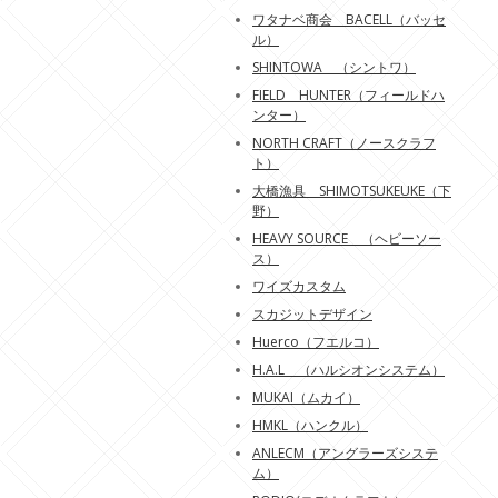
ワタナベ商会 BACELL（バッセ
ル）
SHINTOWA （シントワ）
FIELD HUNTER（フィールドハ
ンター）
NORTH CRAFT（ノースクラフ
ト）
大橋漁具 SHIMOTSUKEUKE（下
野）
HEAVY SOURCE （ヘビーソー
ス）
ワイズカスタム
スカジットデザイン
Huerco（フエルコ）
H.A.L （ハルシオンシステム）
MUKAI（ムカイ）
HMKL（ハンクル）
ANLECM（アングラーズシステ
ム）