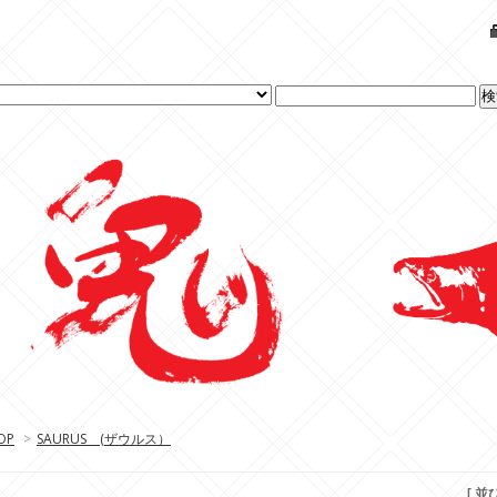
OP
>
SAURUS (ザウルス）
[ 並