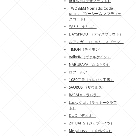
RODIO(ロデオクラフト）
TWOSEEM Nomadic Code
online （ツーシーム ノマディッ
クコード）
YARIE（ヤリエ）
DAYSPROUT（ディスプラウト）
ルアマガ （にゃんこスプーン）
TIMON（ティモン）
ValkeIN（ヴァルケイン）
NABURAYA（なぶらや）
ロブ・ルアー
1089工房（イレパク工房）
SAURUS (ザウルス）
RAPALA（ラパラ）
Lucky Craft（ラッキークラフ
ト）
DUO（デュオ）
ZIP BAITS（ジップベイツ）
Megabass （メガバス）