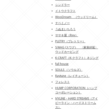
シンドラー
イトウクラフト
WooDream （ウッドリーム）
ナベミノー
うぬまいちろう
ササキ屋（Rivv）
PLETRY（プレトリー）
S:WAG (スワグ） 〈家泉好延〉
ウッドカービング
K-CRAFT（K-クラフト）ネジング
full house
SOULS （ソウルズ）
Raytune（レイチューン）
フォレスト
HUMP CORPORATION（ハンプ
コーポレーション）
IVYLINE・HARD STREAMS（アイ
ビーライン・ハードストリーム
ス）