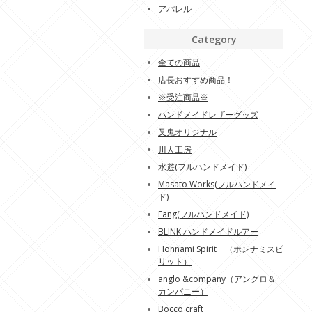
アパレル
Category
全ての商品
店長おすすめ商品！
※受注商品※
ハンドメイドレザーグッズ
叉鬼オリジナル
川人工房
水遊(フルハンドメイド)
Masato Works(フルハンドメイ
ド)
Fang(フルハンドメイド)
BLINK ハンドメイドルアー
Honnami Spirit （ホンナミスピ
リット）
anglo &company（アングロ＆
カンパニー）
Bocco craft