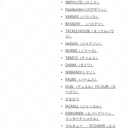
SMITH LTD（スミス）
Pazdesign(パズデザイン）
VARIVAS（バリバス）
BASSDAY （バスデイ）
TACKLE HOUSE（タックルハウ
ス）
Jackson （ジャクソン）
NORIES（ノリーズ）
TIEMCO（ティムコ）
DAIWA（ダイワ）
SHIMANO(シマノ）
PALMS （パームス）
DUEL（デュエル）YO-ZURI（ヨ
ーズリ）
がまかつ
JACKALL（ジャッカル）
EVERGREEN（エバーグリーン
インターナショナル）
マルキュー ・ECOGEAR（エコ