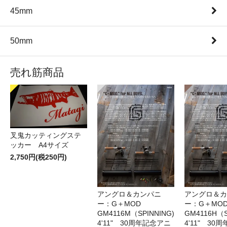
45mm
50mm
売れ筋商品
叉鬼カッティングステ
ッカー A4サイズ
2,750円(税250円)
アングロ＆カンパニ
アングロ＆カ
ー：G＋MOD
ー：G＋MOD
GM4116M（SPINNING)
GM4116H（S
4'11" 30周年記念アニ
4'11" 30