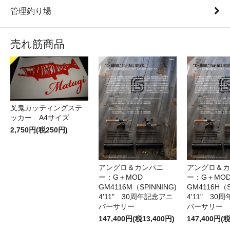
管理釣り場
売れ筋商品
叉鬼カッティングステ
ッカー A4サイズ
2,750円(税250円)
アングロ＆カンパニ
アングロ＆カ
ー：G＋MOD
ー：G＋MOD
GM4116M（SPINNING)
GM4116H（S
4'11" 30周年記念アニ
4'11" 30
バーサリー
バーサリー
147,400円(税13,400円)
147,400円(税