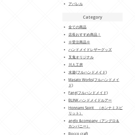
アパレル
Category
全ての商品
店長おすすめ商品！
※受注商品※
ハンドメイドレザーグッズ
叉鬼オリジナル
川人工房
水遊(フルハンドメイド)
Masato Works(フルハンドメイ
ド)
Fang(フルハンドメイド)
BLINK ハンドメイドルアー
Honnami Spirit （ホンナミスピ
リット）
anglo &company（アングロ＆
カンパニー）
Bocco craft