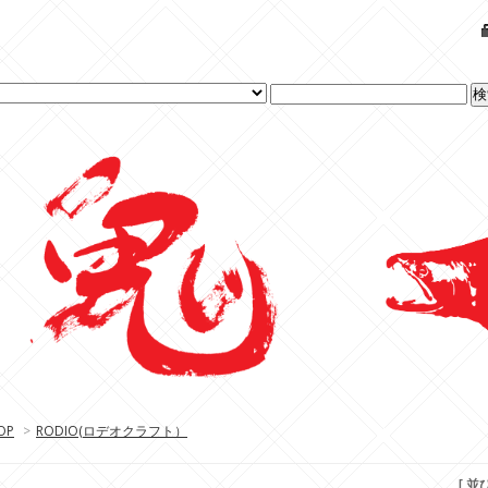
OP
>
RODIO(ロデオクラフト）
[ 並