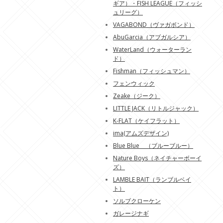
ギア）・FISH LEAGUE（フィッシ
ュリーグ）
VAGABOND（ヴァガボンド）
AbuGarcia（アブガルシア）
WaterLand（ウォーターラン
ド）
Fishman（フィッシュマン）
フェンウィック
Zeake（ジーク）
LITTLE JACK（リトルジャック）
K-FLAT（ケイフラット）
ima(アムズデザイン)
Blue Blue （ブルーブルー）
Nature Boys（ネイチャーボーイ
ズ）
LAMBLE BAIT（ランブルベイ
ト）
ソルブクローケン
ガレージナギ