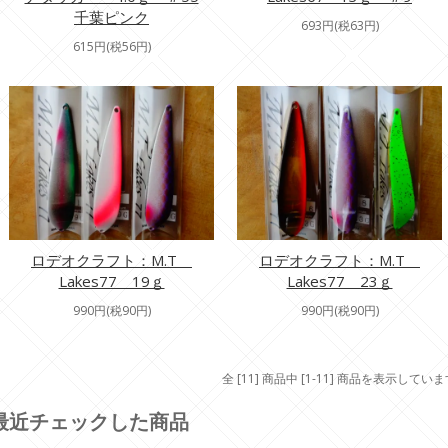
千葉ピンク
693円(税63円)
615円(税56円)
ロデオクラフト：M.T
ロデオクラフト：M.T
Lakes77 19ｇ
Lakes77 23ｇ
990円(税90円)
990円(税90円)
全 [11] 商品中 [1-11] 商品を表示してい
最近チェックした商品