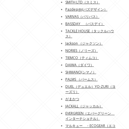
SMITH LTD（スミス）
Pazdesign(パズデザイン）
VARIVAS（バリバス）
BASSDAY （バスデイ）
TACKLE HOUSE（タックルハウ
ス）
Jackson （ジャクソン）
NORIES（ノリーズ）
TIEMCO（ティムコ）
DAIWA（ダイワ）
SHIMANO(シマノ）
PALMS （パームス）
DUEL（デュエル）YO-ZURI（ヨ
ーズリ）
がまかつ
JACKALL（ジャッカル）
EVERGREEN（エバーグリーン
インターナショナル）
マルキュー ・ECOGEAR（エコ