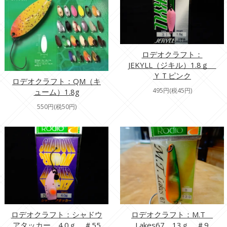
ロデオクラフト：
JEKYLL（ジキル）1.8ｇ
ＹＴピンク
ロデオクラフト：QM（キ
495円(税45円)
ューム）1.8g
550円(税50円)
ロデオクラフト：シャドウ
ロデオクラフト：M.T
アタッカー 4.0ｇ ＃55
Lakes67 13ｇ ＃9