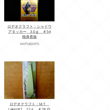
ロデオクラフト：シャドウ
アタッカー 3.0ｇ ＃54
独身貴族
660円(税60円)
ロデオクラフト：M.T
Lakes87 22ｇ ＃28 白