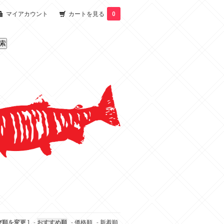
マイアカウント
カートを見る
0
び順を変更 ]
-
おすすめ順
-
価格順
-
新着順