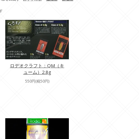
ます
ロデオクラフト：QM（キ
ューム）2.8g
550円(税50円)