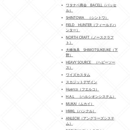
ワタナベ商会 BACELL（バッセ
ル）
SHINTOWA （シントワ）
FIELD HUNTER（フィールドハ
ンター）
NORTH CRAFT（ノースクラフ
ト）
大橋漁具 SHIMOTSUKEUKE（下
野）
HEAVY SOURCE （ヘビーソー
ス）
ワイズカスタム
スカジットデザイン
Huerco（フエルコ）
H.A.L （ハルシオンシステム）
MUKAI（ムカイ）
HMKL（ハンクル）
ANLECM（アングラーズシステ
ム）