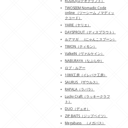
RODIO(ロデオクラフト）
TWOSEEM Nomadic Code
online （ツーシーム ノマディッ
クコード）
YARIE（ヤリエ）
DAYSPROUT（ディスプラウト）
ルアマガ （にゃんこスプーン）
TIMON（ティモン）
ValkeIN（ヴァルケイン）
NABURAYA（なぶらや）
ロブ・ルアー
1089工房（イレパク工房）
SAURUS (ザウルス）
RAPALA（ラパラ）
Lucky Craft（ラッキークラフ
ト）
DUO（デュオ）
ZIP BAITS（ジップベイツ）
Megabass （メガバス）