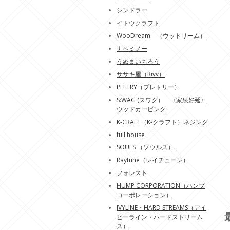
シンドラー
イトウクラフト
WooDream （ウッドリーム）
ナベミノー
うぬまいちろう
ササキ屋（Rivv）
PLETRY（プレトリー）
S:WAG (スワグ） 〈家泉好延〉
ウッドカービング
K-CRAFT（K-クラフト）ネジング
full house
SOULS （ソウルズ）
Raytune（レイチューン）
フォレスト
HUMP CORPORATION（ハンプ
コーポレーション）
IVYLINE・HARD STREAMS（アイ
ビーライン・ハードストリーム
ス）