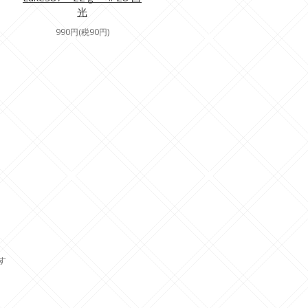
光
990円(税90円)
ます