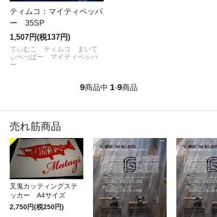
ティムコ：マイティペッパ
ー 35SP
1,507円(税137円)
てぃむこ ティムコ まいて
ぃぺっぱー マイティペッパ
ー
9
1
9
商品中
-
商品
売れ筋商品
叉鬼カッティングステ
ッカー A4サイズ
2,750円(税250円)