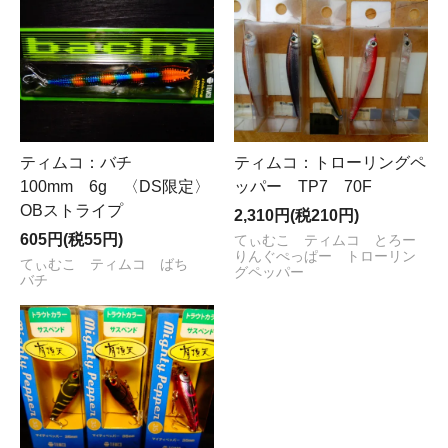
ティムコ：バチ
ティムコ：トローリングペ
100mm 6g 〈DS限定〉
ッパー TP7 70F
OBストライプ
2,310円(税210円)
605円(税55円)
てぃむこ ティムコ とろー
りんぐぺっぱー トローリン
てぃむこ ティムコ ばち
グペッパー
バチ