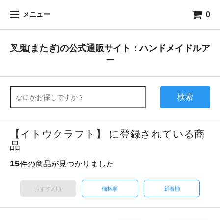
0
メニュー
叉鬼(またぎ)の公式通販サイト：ハンドメイドルア
ー
検索
【イトウクラフト】 に登録されている商
品
15
件の商品が見つかりました
おすすめ順
価格順
新着順